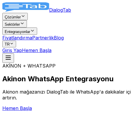
DialogTab
Çözümler
Sektörler
Entegrasyonlar
Fiyatlandırma
Partnerlik
Blog
TR
Giriş Yap
Hemen Başla
AKİNON + WHATSAPP
Akinon WhatsApp
Entegrasyonu
Akinon mağazanızı DialogTab ile WhatsApp'a dakikalar içinde
artırın.
Hemen Başla