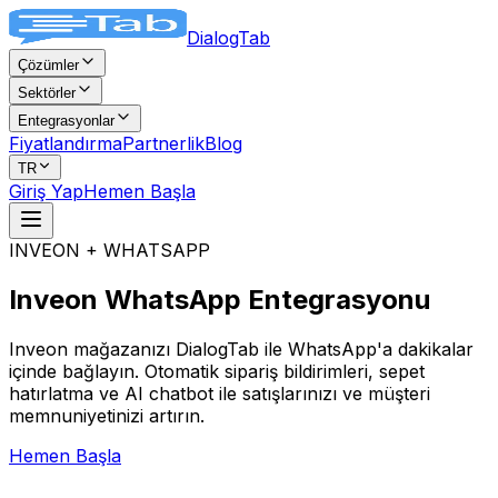
DialogTab
Çözümler
Sektörler
Entegrasyonlar
Fiyatlandırma
Partnerlik
Blog
TR
Giriş Yap
Hemen Başla
INVEON + WHATSAPP
Inveon WhatsApp
Entegrasyonu
Inveon mağazanızı DialogTab ile WhatsApp'a dakikalar
içinde bağlayın. Otomatik sipariş bildirimleri, sepet
hatırlatma ve AI chatbot ile satışlarınızı ve müşteri
memnuniyetinizi artırın.
Hemen Başla