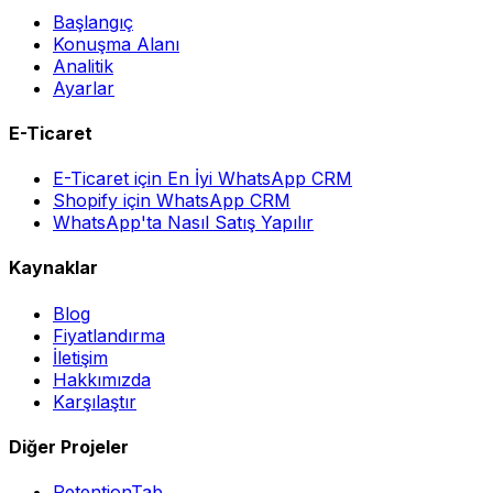
Başlangıç
Konuşma Alanı
Analitik
Ayarlar
E-Ticaret
E-Ticaret için En İyi WhatsApp CRM
Shopify için WhatsApp CRM
WhatsApp'ta Nasıl Satış Yapılır
Kaynaklar
Blog
Fiyatlandırma
İletişim
Hakkımızda
Karşılaştır
Diğer Projeler
RetentionTab