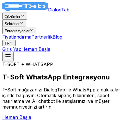
DialogTab
Çözümler
Sektörler
Entegrasyonlar
Fiyatlandırma
Partnerlik
Blog
TR
Giriş Yap
Hemen Başla
T-SOFT + WHATSAPP
T-Soft WhatsApp
Entegrasyonu
T-Soft mağazanızı DialogTab ile WhatsApp'a dakikalar
içinde bağlayın. Otomatik sipariş bildirimleri, sepet
hatırlatma ve AI chatbot ile satışlarınızı ve müşteri
memnuniyetinizi artırın.
Hemen Başla