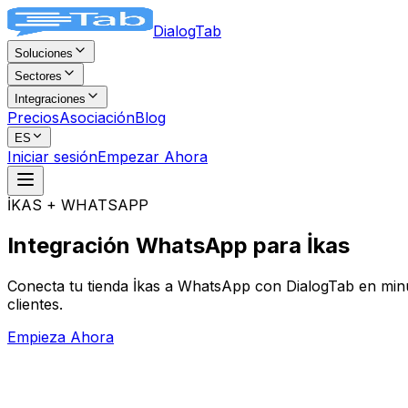
DialogTab
Soluciones
Sectores
Integraciones
Precios
Asociación
Blog
ES
Iniciar sesión
Empezar Ahora
İKAS + WHATSAPP
Integración WhatsApp
para İkas
Conecta tu tienda İkas a WhatsApp con DialogTab en minut
clientes.
Empieza Ahora