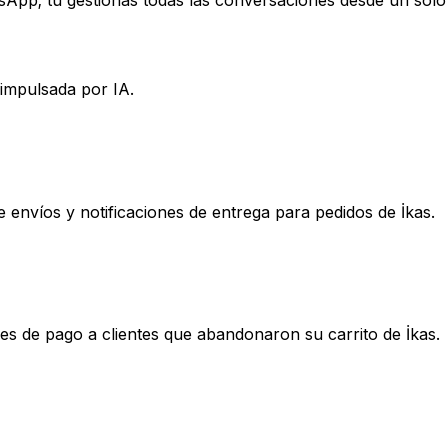
tsApp; tú gestionas todas las conversaciones desde un solo
impulsada por IA.
envíos y notificaciones de entrega para pedidos de İkas.
s de pago a clientes que abandonaron su carrito de İkas.